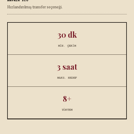
Havale Pro
Hızlandırılmış transfer seçeneği.
30 dk
MIN. ÇEKIM
3 saat
MAKS. HEDEF
8+
YÖNTEM