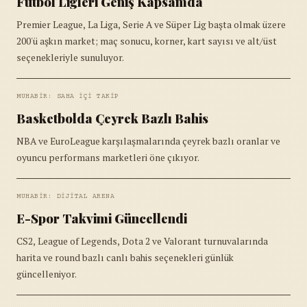
Futbol Ligleri Geniş Kapsamda
Premier League, La Liga, Serie A ve Süper Lig başta olmak üzere
200'ü aşkın market; maç sonucu, korner, kart sayısı ve alt/üst
seçenekleriyle sunuluyor.
MUHABIR: SAHA İÇI TAKIP
Basketbolda Çeyrek Bazlı Bahis
NBA ve EuroLeague karşılaşmalarında çeyrek bazlı oranlar ve
oyuncu performans marketleri öne çıkıyor.
MUHABIR: DIJITAL ARENA
E-Spor Takvimi Güncellendi
CS2, League of Legends, Dota 2 ve Valorant turnuvalarında
harita ve round bazlı canlı bahis seçenekleri günlük
güncelleniyor.