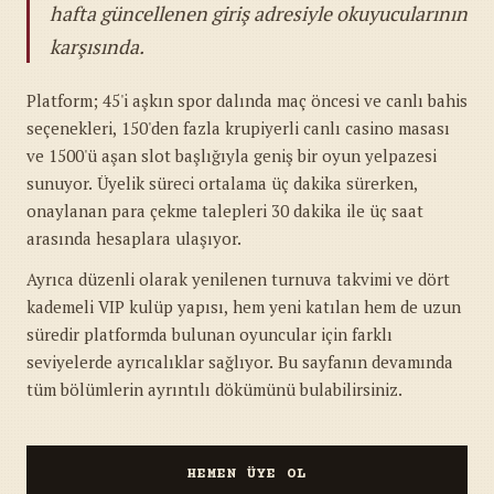
hafta güncellenen giriş adresiyle okuyucularının
karşısında.
Platform; 45'i aşkın spor dalında maç öncesi ve canlı bahis
seçenekleri, 150'den fazla krupiyerli canlı casino masası
ve 1500'ü aşan slot başlığıyla geniş bir oyun yelpazesi
sunuyor. Üyelik süreci ortalama üç dakika sürerken,
onaylanan para çekme talepleri 30 dakika ile üç saat
arasında hesaplara ulaşıyor.
Ayrıca düzenli olarak yenilenen turnuva takvimi ve dört
kademeli VIP kulüp yapısı, hem yeni katılan hem de uzun
süredir platformda bulunan oyuncular için farklı
seviyelerde ayrıcalıklar sağlıyor. Bu sayfanın devamında
tüm bölümlerin ayrıntılı dökümünü bulabilirsiniz.
HEMEN ÜYE OL