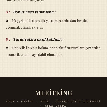
tam performansla çalışır.
Bonus nasıl tanımlanır?
Hoşgeldin bonusu ilk yatırımın ardından hesaba
otomatik olarak eklenir.
Turnuvalara nasıl katılınır?
Etkinlik ilanları bölümünden aktif turnuvalara göz atılıp
otomatik sıralamaya dahil olunabilir.
MERITKING
SPOR · CASINO · SLOT · GÜNCEL GIRIŞ GAZETESI
· ARKA SAYFA