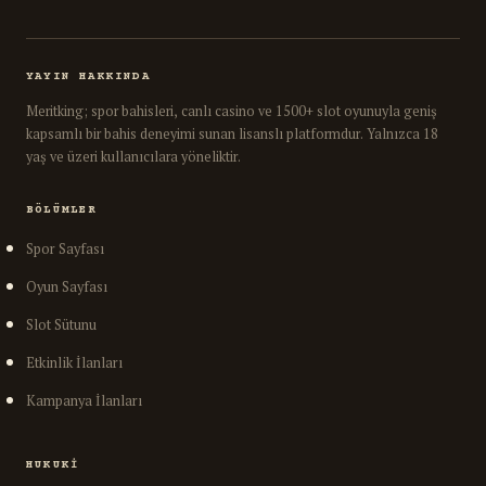
YAYIN HAKKINDA
Meritking; spor bahisleri, canlı casino ve 1500+ slot oyunuyla geniş
kapsamlı bir bahis deneyimi sunan lisanslı platformdur. Yalnızca 18
yaş ve üzeri kullanıcılara yöneliktir.
BÖLÜMLER
Spor Sayfası
Oyun Sayfası
Slot Sütunu
Etkinlik İlanları
Kampanya İlanları
HUKUKI