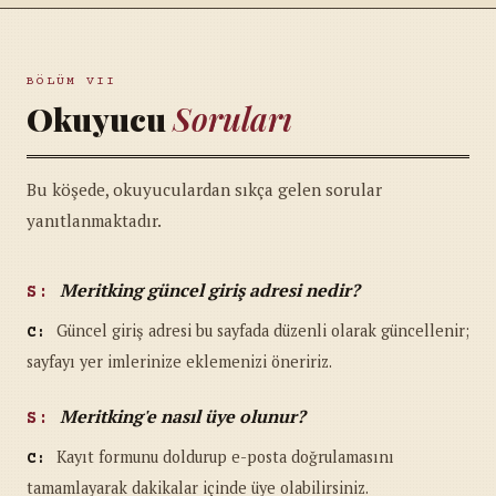
BÖLÜM VII
Okuyucu
Soruları
Bu köşede, okuyuculardan sıkça gelen sorular
yanıtlanmaktadır.
Meritking güncel giriş adresi nedir?
Güncel giriş adresi bu sayfada düzenli olarak güncellenir;
sayfayı yer imlerinize eklemenizi öneririz.
Meritking'e nasıl üye olunur?
Kayıt formunu doldurup e-posta doğrulamasını
tamamlayarak dakikalar içinde üye olabilirsiniz.