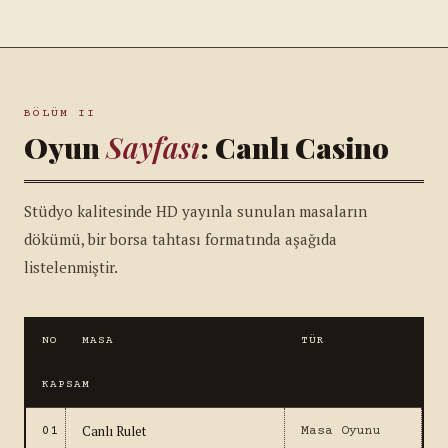
BÖLÜM II
Oyun
Sayfası
: Canlı Casino
Stüdyo kalitesinde HD yayınla sunulan masaların
dökümü, bir borsa tahtası formatında aşağıda
listelenmiştir.
NO
MASA
TÜR
KAPSAM
Canlı Rulet
01
Masa Oyunu