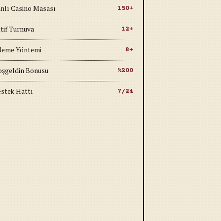
nlı Casino Masası
150+
tif Turnuva
12+
eme Yöntemi
8+
şgeldin Bonusu
%200
stek Hattı
7/24