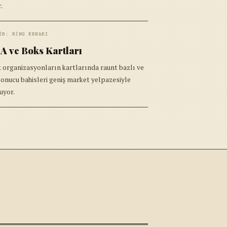
.
IR: RING KENARI
 ve Boks Kartları
 organizasyonların kartlarında raunt bazlı ve
onucu bahisleri geniş market yelpazesiyle
uyor.