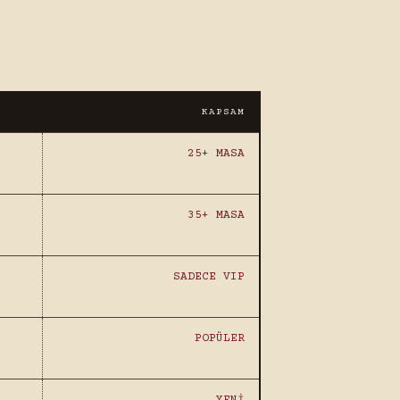
KAPSAM
25+ MASA
35+ MASA
SADECE VIP
POPÜLER