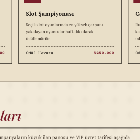
Slot Şampiyonası
C
Seçili slot oyunlarında en yüksek çarpanı
Ru
yakalayan oyuncular haftalık olarak
ka
ödüllendirilir.
öd
00
Ödül Havuzu
₺250.000
Ö
ları
mpanyaların küçük ilan panosu ve VIP ücret tarifesi aşağıda