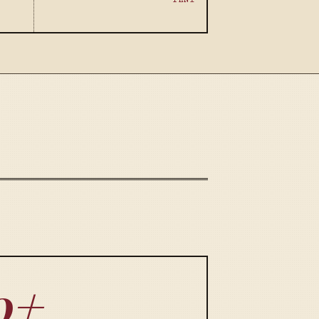
YENİ
0+