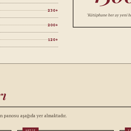
230+
"Kütüphane her ay yeni ba
200+
120+
rı
n panosu aşağıda yer almaktadır.
AKTIF
Y