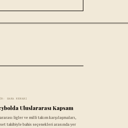
IR: SAHA KENARI
eybolda Uluslararası Kapsam
ararası ligler ve milli takım karşılaşmaları,
 set takibiyle bahis seçenekleri arasında yer