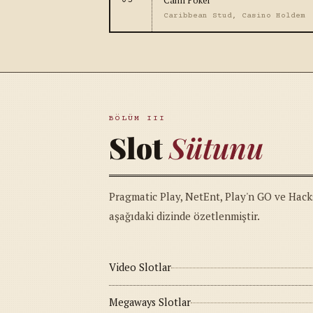
Canlı Poker
05
Caribbean Stud, Casino Holdem
BÖLÜM III
Slot
Sütunu
Pragmatic Play, NetEnt, Play'n GO ve Hack
aşağıdaki dizinde özetlenmiştir.
Video Slotlar
Megaways Slotlar