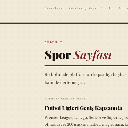
Hazırlayan: Meritking Yayın Kurulu — Günc
BÖLÜM I
Spor
Sayfası
Bu bölümde platformun kapsadığı başlıca s
halinde derlenmiştir.
MUHABIR: ORANLAR MASASI
Futbol Ligleri Geniş Kapsamda
Premier League, La Liga, Serie A ve Süper Lig b
olmak üzere 200'ü aşkın market; maç sonucu, k