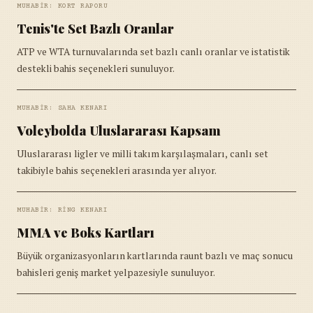
MUHABIR: KORT RAPORU
Tenis'te Set Bazlı Oranlar
ATP ve WTA turnuvalarında set bazlı canlı oranlar ve istatistik
destekli bahis seçenekleri sunuluyor.
MUHABIR: SAHA KENARI
Voleybolda Uluslararası Kapsam
Uluslararası ligler ve milli takım karşılaşmaları, canlı set
takibiyle bahis seçenekleri arasında yer alıyor.
MUHABIR: RING KENARI
MMA ve Boks Kartları
Büyük organizasyonların kartlarında raunt bazlı ve maç sonucu
bahisleri geniş market yelpazesiyle sunuluyor.