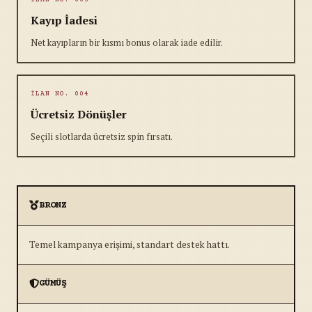
Kayıp İadesi
Net kayıpların bir kısmı bonus olarak iade edilir.
İLAN NO. 004
Ücretsiz Dönüşler
Seçili slotlarda ücretsiz spin fırsatı.
BRONZ
Temel kampanya erişimi, standart destek hattı.
GÜMÜŞ