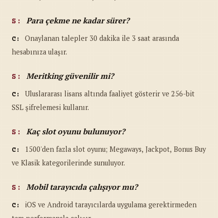
Para çekme ne kadar sürer?
Onaylanan talepler 30 dakika ile 3 saat arasında
hesabınıza ulaşır.
Meritking güvenilir mi?
Uluslararası lisans altında faaliyet gösterir ve 256-bit
SSL şifrelemesi kullanır.
Kaç slot oyunu bulunuyor?
1500'den fazla slot oyunu; Megaways, Jackpot, Bonus Buy
ve Klasik kategorilerinde sunuluyor.
Mobil tarayıcıda çalışıyor mu?
iOS ve Android tarayıcılarda uygulama gerektirmeden