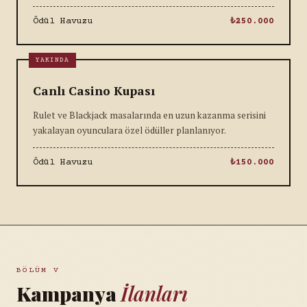
Ödül Havuzu
₺250.000
YAKINDA
Canlı Casino Kupası
Rulet ve Blackjack masalarında en uzun kazanma serisini
yakalayan oyunculara özel ödüller planlanıyor.
Ödül Havuzu
₺150.000
BÖLÜM V
Kampanya
İlanları