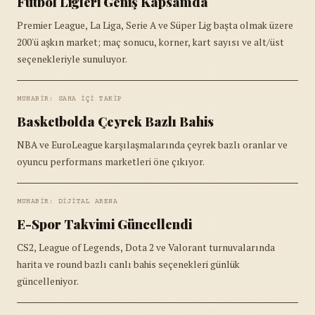
Futbol Ligleri Geniş Kapsamda
Premier League, La Liga, Serie A ve Süper Lig başta olmak üzere
200'ü aşkın market; maç sonucu, korner, kart sayısı ve alt/üst
seçenekleriyle sunuluyor.
MUHABIR: SAHA İÇI TAKIP
Basketbolda Çeyrek Bazlı Bahis
NBA ve EuroLeague karşılaşmalarında çeyrek bazlı oranlar ve
oyuncu performans marketleri öne çıkıyor.
MUHABIR: DIJITAL ARENA
E-Spor Takvimi Güncellendi
CS2, League of Legends, Dota 2 ve Valorant turnuvalarında
harita ve round bazlı canlı bahis seçenekleri günlük
güncelleniyor.