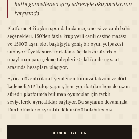
hafta güncellenen giriş adresiyle okuyucularının
karşısında.
Platform; 45'i aşkın spor dalında maç öncesi ve canlı bahis
seçenekleri, 150'den fazla krupiyerli canlı casino masası
ve 1500'ü aşan slot başlığıyla geniş bir oyun yelpazesi
sunuyor. Üyelik süreci ortalama üç dakika sürerken,
onaylanan para çekme talepleri 30 dakika ile üç saat
arasında hesaplara ulaşıyor.
Ayrıca düzenli olarak yenilenen turnuva takvimi ve dört
kademeli VIP kulüp yapısı, hem yeni katılan hem de uzun
süredir platformda bulunan oyuncular için farklı
seviyelerde ayrıcalıklar sağlıyor. Bu sayfanın devamında
tüm bölümlerin ayrıntılı dökümünü bulabilirsiniz.
HEMEN ÜYE OL