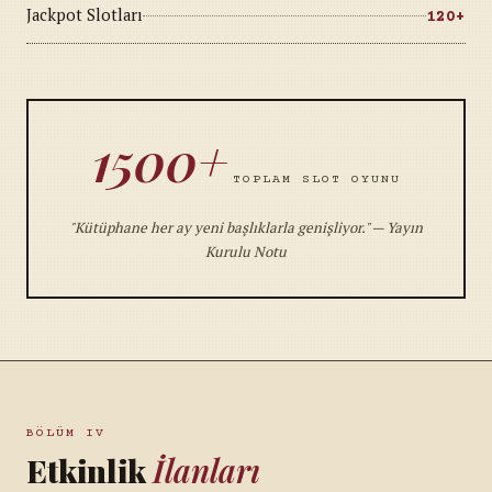
Jackpot Slotları
120+
1500+
TOPLAM SLOT OYUNU
"Kütüphane her ay yeni başlıklarla genişliyor." — Yayın
Kurulu Notu
BÖLÜM IV
Etkinlik
İlanları