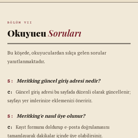
BÖLÜM VII
Okuyucu
Soruları
Bu köşede, okuyuculardan sıkça gelen sorular
yanıtlanmaktadır.
Meritking güncel giriş adresi nedir?
Güncel giriş adresi bu sayfada düzenli olarak güncellenir;
sayfayı yer imlerinize eklemenizi öneririz.
Meritking'e nasıl üye olunur?
Kayıt formunu doldurup e-posta doğrulamasını
tamamlayarak dakikalar içinde üye olabilirsiniz.